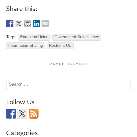
Share this:
Tags:
European Union
Government Surveillance
Information Sharing
Restreint UE
A D V E R T I S E M E N T
Search
for:
Follow Us
Categories