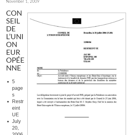
November 1, 2009
CON
SEIL
DE
L’UNI
ON
EUR
OPÉE
NNE
5
page
s
Restr
eint
UE
July
20,
2006