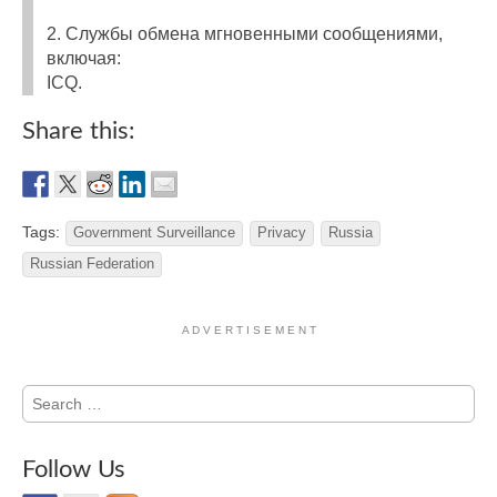
2. Службы обмена мгновенными сообщениями,
включая:
ICQ.
Share this:
Tags:
Government Surveillance
Privacy
Russia
Russian Federation
A D V E R T I S E M E N T
Search
for:
Follow Us