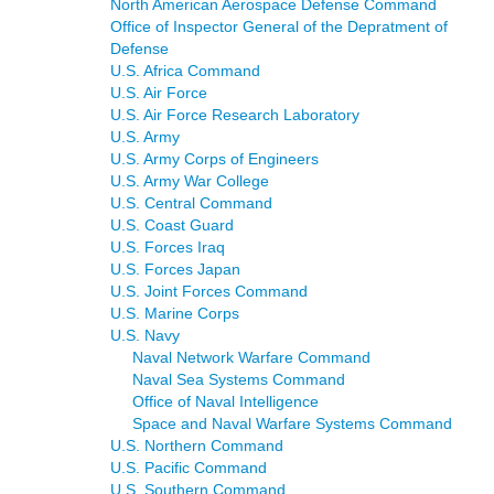
North American Aerospace Defense Command
Office of Inspector General of the Depratment of
Defense
U.S. Africa Command
U.S. Air Force
U.S. Air Force Research Laboratory
U.S. Army
U.S. Army Corps of Engineers
U.S. Army War College
U.S. Central Command
U.S. Coast Guard
U.S. Forces Iraq
U.S. Forces Japan
U.S. Joint Forces Command
U.S. Marine Corps
U.S. Navy
Naval Network Warfare Command
Naval Sea Systems Command
Office of Naval Intelligence
Space and Naval Warfare Systems Command
U.S. Northern Command
U.S. Pacific Command
U.S. Southern Command